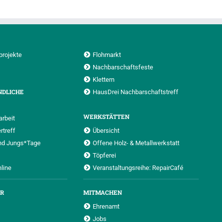
projekte
Flohmarkt
Nachbarschaftsfeste
Klettern
NDLICHE
HausDrei Nachbarschaftstreff
WERKSTÄTTEN
rbeit
rtreff
Übersicht
nd Jungs*Tage
Offene Holz- & Metallwerkstatt
Töpferei
nline
Veranstaltungsreihe: RepairCafé
UR
MITMACHEN
Ehrenamt
Jobs