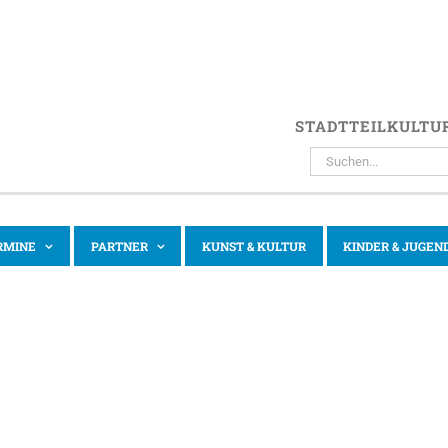
STADTTEILKULTU
SUCHE
NACH:
RMINE
PARTNER
KUNST & KULTUR
KINDER & JUGEN