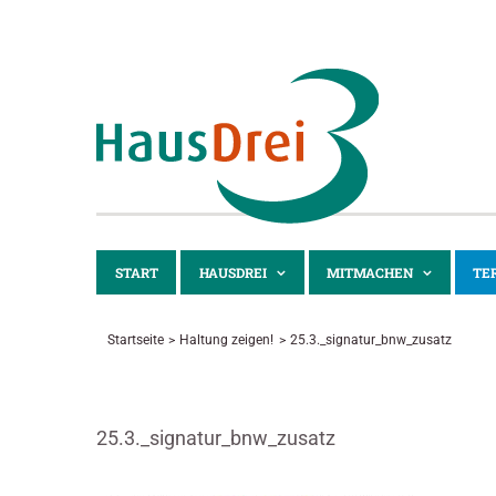
Zum
Inhalt
springen
START
HAUSDREI
MITMACHEN
TE
Startseite
Haltung zeigen!
25.3._signatur_bnw_zusatz
25.3._signatur_bnw_zusatz