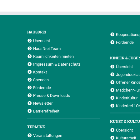
HAUSDREI
Kooperations
Übersicht
Fördernde
HausDrei Team
Räumlichkeiten mieten
KINDER & JUGE
Impressum & Datenschutz
Übersicht
Kontakt
Jugendsoziala
Spenden
Offener Kinde
Fördernde
Mädchen*- u
Presse & Downloads
KinderKultur
Newsletter
Kindertreff O
Barrierefreiheit
KUNST & KULT
TERMINE
Übersicht
Veranstaltungen
Kulturarbeit