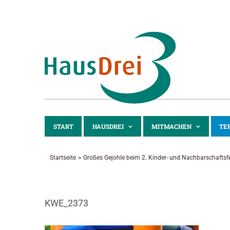
Zum
Inhalt
springen
START
HAUSDREI
MITMACHEN
TE
Startseite
Großes Gejohle beim 2. Kinder- und Nachbarschaftsf
KWE_2373