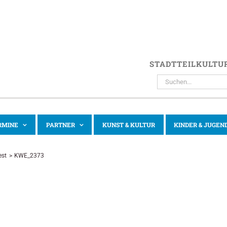
STADTTEILKULTU
SUCHE
NACH:
RMINE
PARTNER
KUNST & KULTUR
KINDER & JUGEN
est
KWE_2373