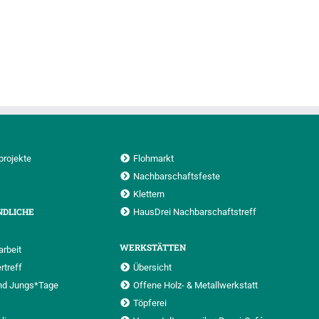
projekte
Flohmarkt
Nachbarschaftsfeste
Klettern
NDLICHE
HausDrei Nachbarschaftstreff
WERKSTÄTTEN
rbeit
rtreff
Übersicht
nd Jungs*Tage
Offene Holz- & Metallwerkstatt
Töpferei