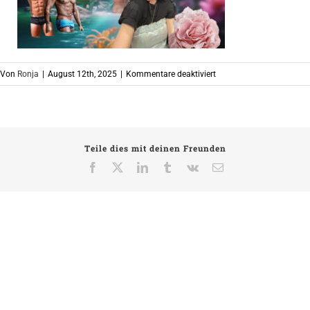
für
Von
Ronja
|
August 12th, 2025
|
Kommentare deaktiviert
FSC_Pressecollage1(1)
Teile dies mit deinen Freunden
Facebook
X
LinkedIn
Tumblr
Vk
E-
Mail