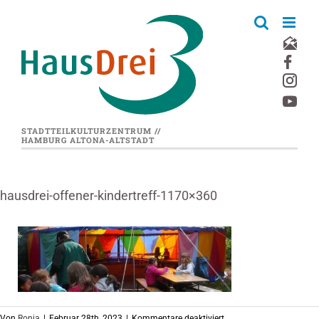
Zum
Inhalt
springen
STADTTEILKULTURZENTRUM //
HAMBURG ALTONA-ALTSTADT
hausdrei-offener-kindertreff-1170×360
für
Von
Ronja
|
Februar 28th, 2023
|
Kommentare deaktiviert