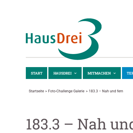
Zum
Inhalt
springen
START
HAUSDREI
MITMACHEN
TE
Startseite
Foto-Challenge Galerie
183.3 – Nah und fern
183.3 – Nah un