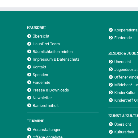
HAUSDREI
Kooperations
Übersicht
Fördernde
HausDrei Team
Räumlichkeiten mieten
KINDER & JUGE
Impressum & Datenschutz
Übersicht
Kontakt
Jugendsoziala
Spenden
Offener Kinde
Fördernde
Mädchen*- u
Presse & Downloads
KinderKultur
Newsletter
Kindertreff O
Barrierefreiheit
KUNST & KULT
TERMINE
Übersicht
Veranstaltungen
Kulturarbeit
Offene Angebote