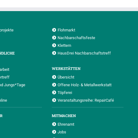
projekte
Flohmarkt
Nachbarschaftsfeste
Klettern
NDLICHE
HausDrei Nachbarschaftstreff
WERKSTÄTTEN
rbeit
rtreff
Übersicht
nd Jungs*Tage
Offene Holz- & Metallwerkstatt
Töpferei
nline
Veranstaltungsreihe: RepairCafé
UR
MITMACHEN
Ehrenamt
Jobs