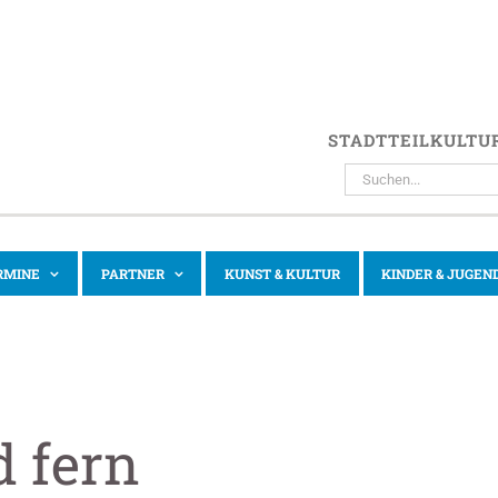
STADTTEILKULTU
SUCHE
NACH:
RMINE
PARTNER
KUNST & KULTUR
KINDER & JUGEN
d fern