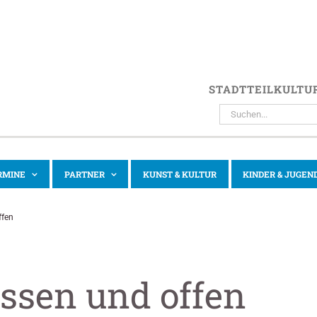
STADTTEILKULTU
SUCHE
NACH:
RMINE
PARTNER
KUNST & KULTUR
KINDER & JUGEN
ffen
ossen und offen