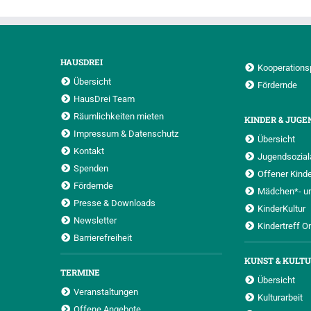
HAUSDREI
Kooperations
Übersicht
Fördernde
HausDrei Team
Räumlichkeiten mieten
KINDER & JUGE
Impressum & Datenschutz
Übersicht
Kontakt
Jugendsoziala
Spenden
Offener Kinde
Fördernde
Mädchen*- u
Presse & Downloads
KinderKultur
Newsletter
Kindertreff O
Barrierefreiheit
KUNST & KULT
TERMINE
Übersicht
Veranstaltungen
Kulturarbeit
Offene Angebote