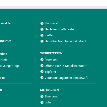
projekte
Flohmarkt
Nachbarschaftsfeste
Klettern
NDLICHE
HausDrei Nachbarschaftstreff
WERKSTÄTTEN
rbeit
rtreff
Übersicht
nd Jungs*Tage
Offene Holz- & Metallwerkstatt
Töpferei
nline
Veranstaltungsreihe: RepairCafé
UR
MITMACHEN
Ehrenamt
Jobs