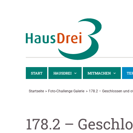
Zum
Inhalt
springen
START
HAUSDREI
MITMACHEN
TE
Startseite
Foto-Challenge Galerie
178.2 – Geschlossen und o
178.2 – Geschl