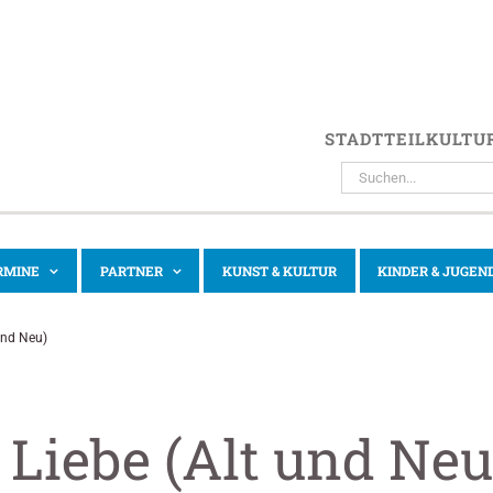
STADTTEILKULTU
SUCHE
NACH:
RMINE
PARTNER
KUNST & KULTUR
KINDER & JUGEN
und Neu)
 Liebe (Alt und Neu