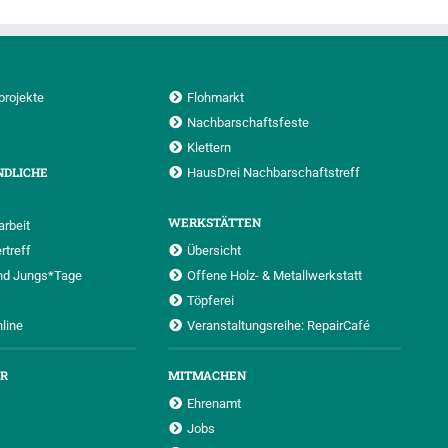
projekte
Flohmarkt
Nachbarschaftsfeste
Klettern
NDLICHE
HausDrei Nachbarschaftstreff
WERKSTÄTTEN
rbeit
rtreff
Übersicht
nd Jungs*Tage
Offene Holz- & Metallwerkstatt
Töpferei
nline
Veranstaltungsreihe: RepairCafé
UR
MITMACHEN
Ehrenamt
Jobs