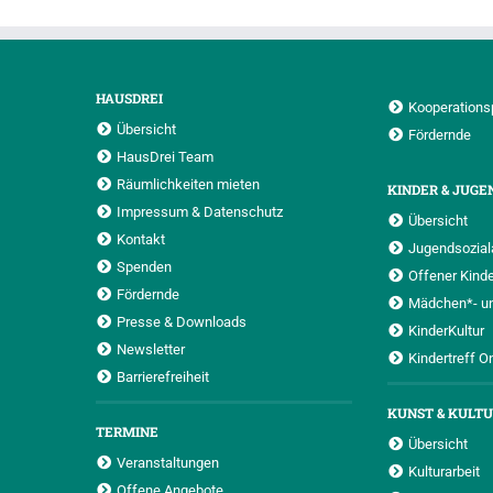
HAUSDREI
Kooperations
Übersicht
Fördernde
HausDrei Team
Räumlichkeiten mieten
KINDER & JUGE
Impressum & Datenschutz
Übersicht
Kontakt
Jugendsoziala
Spenden
Offener Kinde
Fördernde
Mädchen*- u
Presse & Downloads
KinderKultur
Newsletter
Kindertreff O
Barrierefreiheit
KUNST & KULT
TERMINE
Übersicht
Veranstaltungen
Kulturarbeit
Offene Angebote