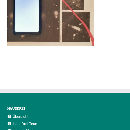
HAUSDREI
Übersicht
HausDrei Team