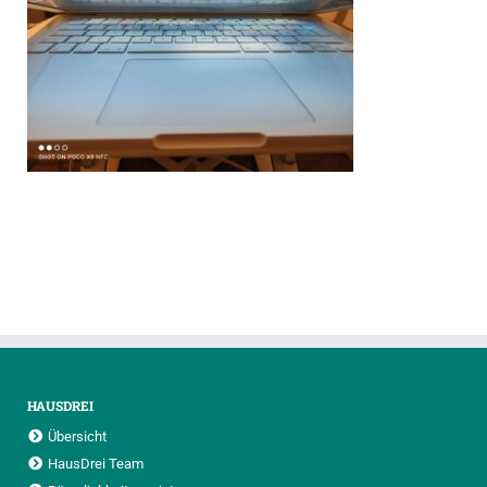
HAUSDREI
Übersicht
HausDrei Team