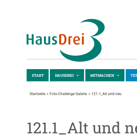
Zum
Inhalt
springen
START
HAUSDREI
MITMACHEN
TE
Startseite
Foto-Challenge Galerie
121.1_Alt und neu
121.1_Alt und n