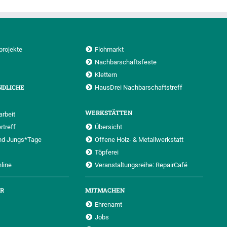
projekte
Flohmarkt
Nachbarschaftsfeste
Klettern
NDLICHE
HausDrei Nachbarschaftstreff
WERKSTÄTTEN
rbeit
rtreff
Übersicht
nd Jungs*Tage
Offene Holz- & Metallwerkstatt
Töpferei
nline
Veranstaltungsreihe: RepairCafé
UR
MITMACHEN
Ehrenamt
Jobs