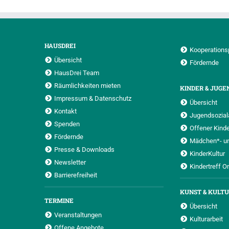
HAUSDREI
Kooperations
Übersicht
Fördernde
HausDrei Team
Räumlichkeiten mieten
KINDER & JUGE
Impressum & Datenschutz
Übersicht
Kontakt
Jugendsoziala
Spenden
Offener Kinde
Fördernde
Mädchen*- u
Presse & Downloads
KinderKultur
Newsletter
Kindertreff O
Barrierefreiheit
KUNST & KULT
TERMINE
Übersicht
Veranstaltungen
Kulturarbeit
Offene Angebote