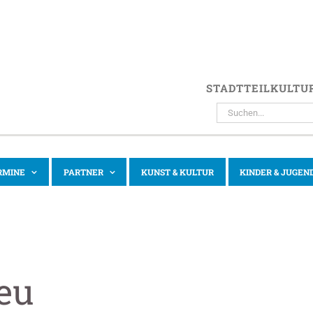
STADTTEILKULTU
SUCHE
NACH:
RMINE
PARTNER
KUNST & KULTUR
KINDER & JUGEN
eu