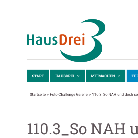
Zum
Inhalt
springen
START
HAUSDREI
MITMACHEN
TE
Startseite
Foto-Challenge Galerie
110.3_So NAH und doch so F
110.3_So NAH 