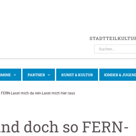
STADTTEILKULTU
SUCHE
NACH:
RMINE
PARTNER
KUNST & KULTUR
KINDER & JUGEN
ERN-Lasst mich da rein-Lasst mich hier raus
und doch so FERN-