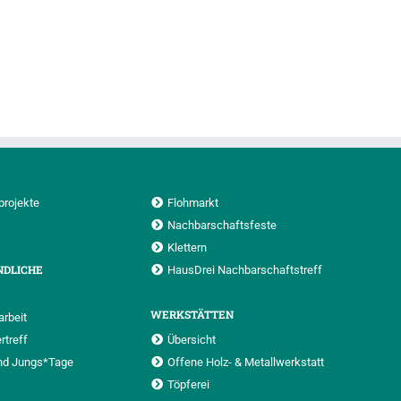
projekte
Flohmarkt
Nachbarschaftsfeste
Klettern
NDLICHE
HausDrei Nachbarschaftstreff
WERKSTÄTTEN
rbeit
rtreff
Übersicht
nd Jungs*Tage
Offene Holz- & Metallwerkstatt
Töpferei