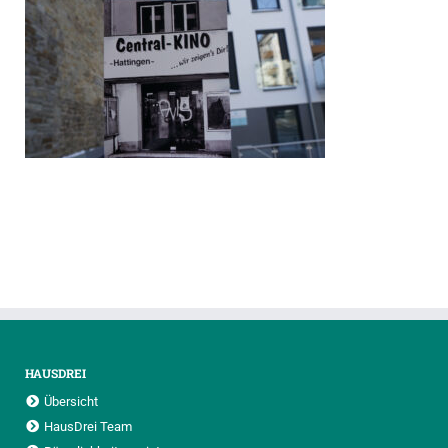
HAUSDREI
Übersicht
HausDrei Team