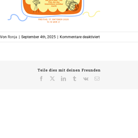
für
Von
Ronja
|
September 4th, 2025
|
Kommentare deaktiviert
Flyer_Kulturbeutel_Okt
Teile dies mit deinen Freunden
Facebook
X
LinkedIn
Tumblr
Vk
E-
Mail