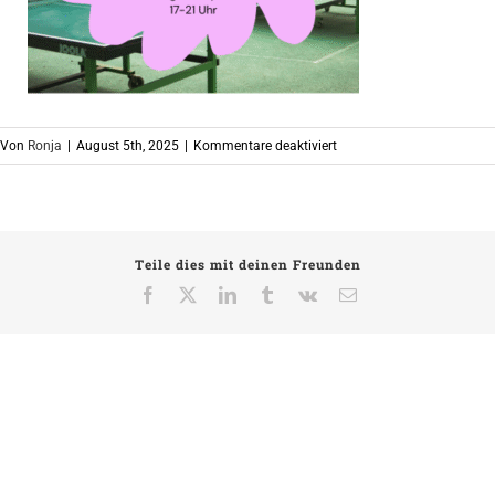
für
Von
Ronja
|
August 5th, 2025
|
Kommentare deaktiviert
flinta
pingpong
Teile dies mit deinen Freunden
Facebook
X
LinkedIn
Tumblr
Vk
E-
Mail