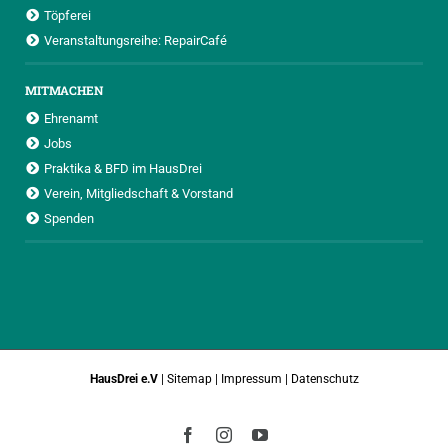
Töpferei
Veranstaltungsreihe: RepairCafé
MITMACHEN
Ehrenamt
Jobs
Praktika & BFD im HausDrei
Verein, Mitgliedschaft & Vorstand
Spenden
HausDrei e.V
|
Sitemap
|
Impressum
|
Datenschutz
Facebook
Instagram
YouTube