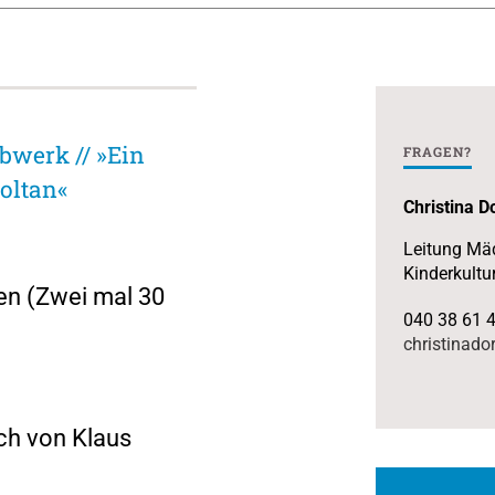
bwerk // »Ein
FRAGEN?
oltan«
Christina D
Leitung Mäd
Kinderkultur
en (Zwei mal 30
040 38 61 
christinado
ch von Klaus