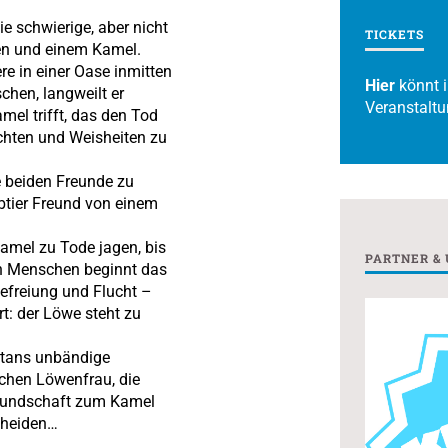
e schwierige, aber nicht
TICKETS
n und einem Kamel.
ere in einer Oase inmitten
Hier
könnt i
chen, langweilt er
Veranstaltu
mel trifft, das den Tod
ichten und Weisheiten zu
e beiden Freunde zu
ubtier Freund von einem
Kamel zu Tode jagen, bis
PARTNER &
en Menschen beginnt das
Befreiung und Flucht –
rt: der Löwe steht zu
oltans unbändige
ichen Löwenfrau, die
reundschaft zum Kamel
cheiden…