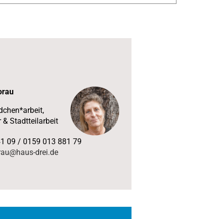
orau
chen*arbeit,
 & Stadtteilarbeit
41 09 / 0159 013 881 79
rau@haus-drei.de