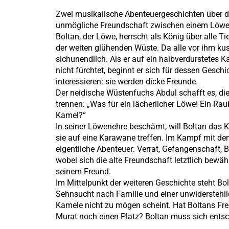
Zwei musikalische Abenteuergeschichten über di
unmögliche Freundschaft zwischen einem Löwe
Boltan, der Löwe, herrscht als König über alle Ti
der weiten glühenden Wüste. Da alle vor ihm kus
sichunendlich. Als er auf ein halbverdurstetes Ka
nicht fürchtet, beginnt er sich für dessen Gesch
interessieren: sie werden dicke Freunde.
Der neidische Wüstenfuchs Abdul schafft es, di
trennen: „Was für ein lächerlicher Löwe! Ein Ra
Kamel?“
In seiner Löwenehre beschämt, will Boltan das 
sie auf eine Karawane treffen. Im Kampf mit d
eigentliche Abenteuer: Verrat, Gefangenschaft, 
wobei sich die alte Freundschaft letztlich bewäh
seinem Freund.
Im Mittelpunkt der weiteren Geschichte steht B
Sehnsucht nach Familie und einer unwiderstehl
Kamele nicht zu mögen scheint. Hat Boltans F
Murat noch einen Platz? Boltan muss sich ents