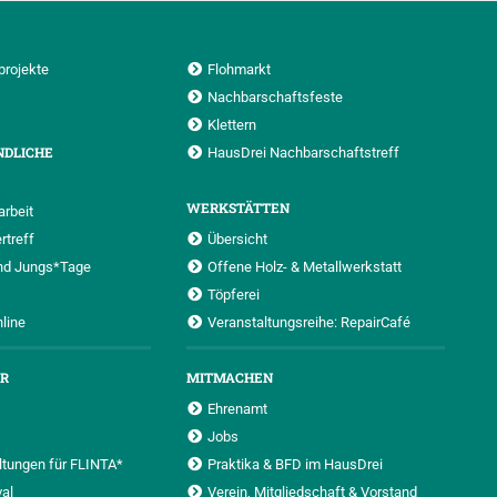
projekte
Flohmarkt
Nachbarschaftsfeste
Klettern
NDLICHE
HausDrei Nachbarschaftstreff
WERKSTÄTTEN
rbeit
rtreff
Übersicht
nd Jungs*Tage
Offene Holz- & Metallwerkstatt
Töpferei
nline
Veranstaltungsreihe: RepairCafé
UR
MITMACHEN
Ehrenamt
Jobs
ltungen für FLINTA*
Praktika & BFD im HausDrei
al
Verein, Mitgliedschaft & Vorstand