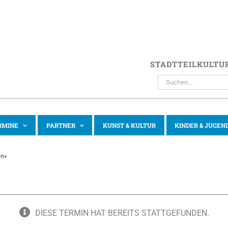
STADTTEILKULTU
SUCHE
NACH:
RMINE
PARTNER
KUNST & KULTUR
KINDER & JUGEN
an«
DIESE TERMIN HAT BEREITS STATTGEFUNDEN.