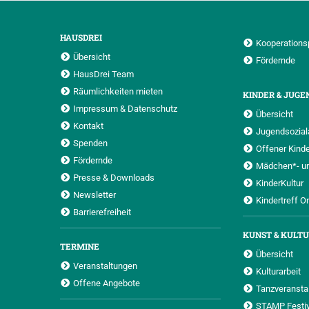
HAUSDREI
Kooperations
Übersicht
Fördernde
HausDrei Team
Räumlichkeiten mieten
KINDER & JUGE
Impressum & Datenschutz
Übersicht
Kontakt
Jugendsoziala
Spenden
Offener Kinde
Fördernde
Mädchen*- u
Presse & Downloads
KinderKultur
Newsletter
Kindertreff O
Barrierefreiheit
KUNST & KULT
TERMINE
Übersicht
Veranstaltungen
Kulturarbeit
Offene Angebote
Tanzveransta
STAMP Festiv