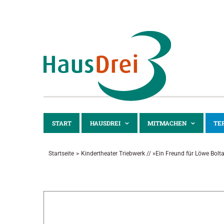
Zum
Inhalt
springen
START
HAUSDREI
MITMACHEN
TE
Startseite
Kindertheater Triebwerk // »Ein Freund für Löwe Bolt