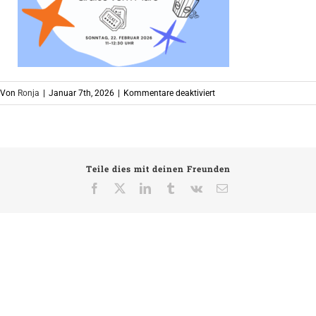
für
Von
Ronja
|
Januar 7th, 2026
|
Kommentare deaktiviert
KinderKino
Teile dies mit deinen Freunden
Facebook
X
LinkedIn
Tumblr
Vk
E-
Mail