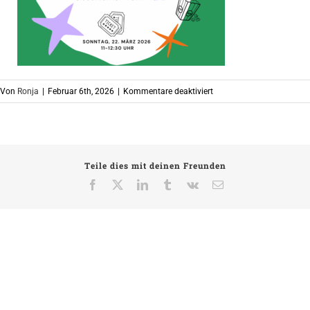
für
Von
Ronja
|
Februar 6th, 2026
|
Kommentare deaktiviert
März2
Teile dies mit deinen Freunden
Facebook
X
LinkedIn
Tumblr
Vk
E-
Mail