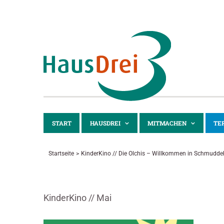
Zum
Inhalt
springen
START
HAUSDREI
MITMACHEN
TE
Startseite
KinderKino // Die Olchis – Willkommen in Schmuddel
KinderKino // Mai