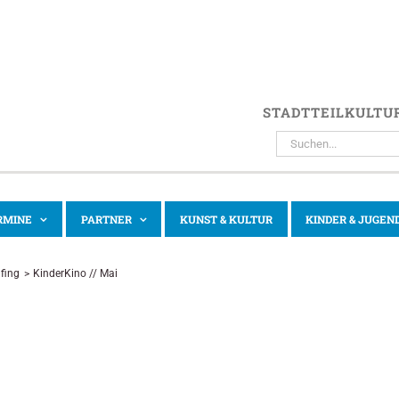
STADTTEILKULTU
SUCHE
NACH:
RMINE
PARTNER
KUNST & KULTUR
KINDER & JUGEN
fing
KinderKino // Mai