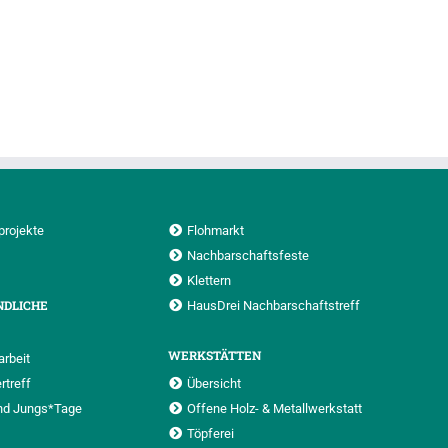
projekte
Flohmarkt
Nachbarschaftsfeste
Klettern
NDLICHE
HausDrei Nachbarschaftstreff
WERKSTÄTTEN
rbeit
rtreff
Übersicht
nd Jungs*Tage
Offene Holz- & Metallwerkstatt
Töpferei