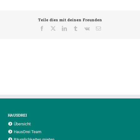
Teile dies mit deinen Freunden
Facebook
X
LinkedIn
Tumblr
Vk
E-
Mail
HAUSDREI
Übersicht
HausDrei Team
Räumlichkeiten mieten