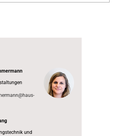
immermann
staltungen
mmermann@haus-
gang
ungstechnik und