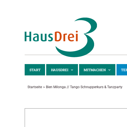
Zum
Inhalt
springen
START
HAUSDREI
MITMACHEN
TE
Startseite
Bien Milonga // Tango Schnupperkurs & Tanzparty