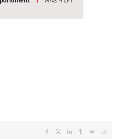
Facebook
X
LinkedIn
Tumblr
Vk
E-
Mail