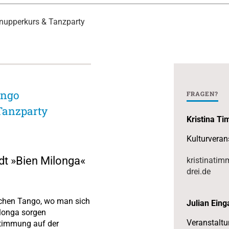
nupperkurs & Tanzparty
ango
FRAGEN?
Tanzparty
Kristina T
Kulturveran
dt »Bien Milonga«
kristinati
drei.de
.
ischen Tango, wo man sich
Julian Ein
ilonga sorgen
Veranstalt
Stimmung auf der