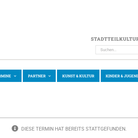
STADTTEILKULTU
SUCHE
NACH:
RMINE
PARTNER
KUNST & KULTUR
KINDER & JUGEN
DIESE TERMIN HAT BEREITS STATTGEFUNDEN.