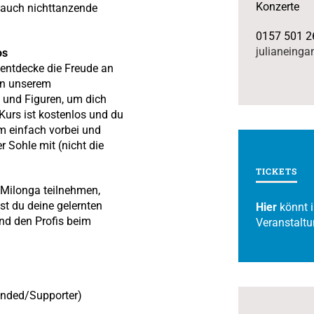
Konzerte
 auch nichttanzende
0157 501 2
julianeinga
os
 entdecke die Freude an
In unserem
e und Figuren, um dich
 Kurs ist kostenlos und du
m einfach vorbei und
r Sohle mit (nicht die
TICKETS
 Milonga teilnehmen,
t du deine gelernten
Hier
könnt i
end den Profis beim
Veranstaltu
ended/Supporter)