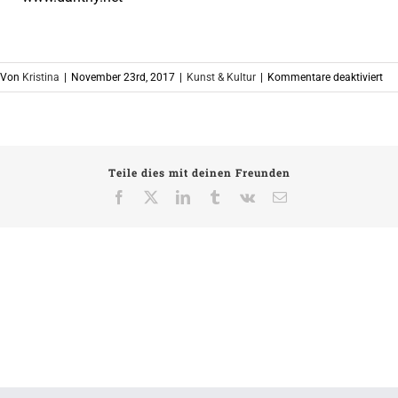
für
Von
Kristina
|
November 23rd, 2017
|
Kunst & Kultur
|
Kommentare deaktiviert
EU
–
Eu
Mig
Teile dies mit deinen Freunden
Kn
Arc
Facebook
X
LinkedIn
Tumblr
Vk
E-
Mail
im
Ha