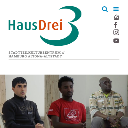
Zum
Inhalt
springen
STADTTEILKULTURZENTRUM //
HAMBURG ALTONA-ALTSTADT
Zeige
grösseres
Bild