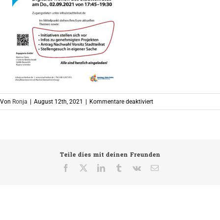
für
Von
Ronja
|
August 12th, 2021
|
Kommentare deaktiviert
str
0209
Teile dies mit deinen Freunden
Facebook
X
LinkedIn
Tumblr
Vk
E-
Mail