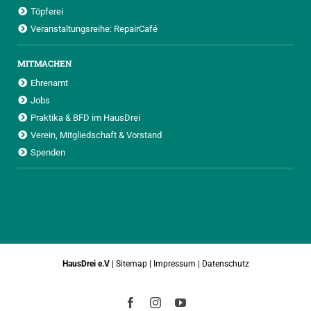
Töpferei
Veranstaltungsreihe: RepairCafé
MITMACHEN
Ehrenamt
Jobs
Praktika & BFD im HausDrei
Verein, Mitgliedschaft & Vorstand
Spenden
HausDrei e.V
|
Sitemap
|
Impressum
|
Datenschutz
Facebook
Instagram
YouTube