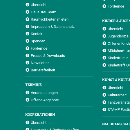
Übersicht
Fördernde
HausDrei Team
Räumlichkeiten mieten
KINDER & JUGE
Impressum & Datenschutz
Übersicht
Kontakt
Jugendsoziala
Spenden
Offener Kinde
Fördernde
Mädchen*- u
Presse & Downloads
KinderKultur
Newsletter
Kindertreff O
Barrierefreiheit
KUNST & KULT
TERMINE
Übersicht
Veranstaltungen
Kulturarbeit
Offene Angebote
Tanzveransta
STAMP Festiv
KOOPERATIONEN
Übersicht
NACHBARSCHA
Netzwerke & Partnerschaften