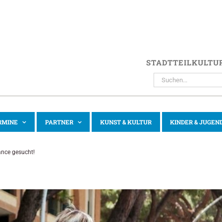
STADTTEILKULTU
SUCHE
NACH:
RMINE
PARTNER
KUNST & KULTUR
KINDER & JUGEN
nce gesucht!