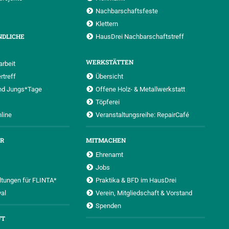
Nachbarschaftsfeste
Klettern
NDLICHE
HausDrei Nachbarschaftstreff
WERKSTÄTTEN
rbeit
rtreff
Übersicht
nd Jungs*Tage
Offene Holz- & Metallwerkstatt
Töpferei
nline
Veranstaltungsreihe: RepairCafé
UR
MITMACHEN
Ehrenamt
Jobs
ltungen für FLINTA*
Praktika & BFD im HausDrei
al
Verein, Mitgliedschaft & Vorstand
Spenden
FT