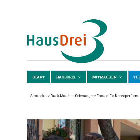
Zum
Inhalt
springen
START
HAUSDREI
MITMACHEN
TE
Startseite
Duck March – Schwangere Frauen für Kunstperforma
Zeige
grösseres
Bild