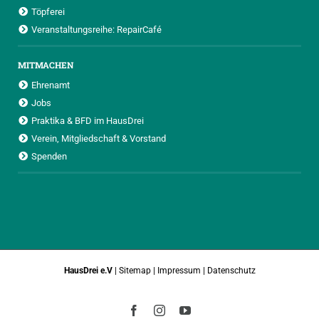
Töpferei
Veranstaltungsreihe: RepairCafé
MITMACHEN
Ehrenamt
Jobs
Praktika & BFD im HausDrei
Verein, Mitgliedschaft & Vorstand
Spenden
HausDrei e.V
|
Sitemap
|
Impressum
|
Datenschutz
Facebook
Instagram
YouTube