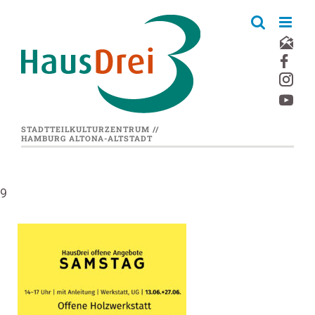
Zum
Inhalt
springen
STADTTEILKULTURZENTRUM //
HAMBURG ALTONA-ALTSTADT
9