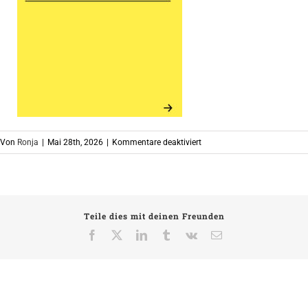
für
Von
Ronja
|
Mai 28th, 2026
|
Kommentare deaktiviert
9
Teile dies mit deinen Freunden
Facebook
X
LinkedIn
Tumblr
Vk
E-
Mail