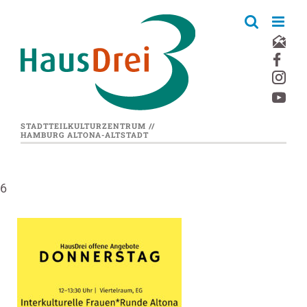
Zum
Inhalt
springen
STADTTEILKULTURZENTRUM //
HAMBURG ALTONA-ALTSTADT
6