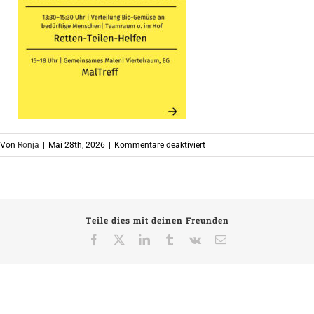
für
Von
Ronja
|
Mai 28th, 2026
|
Kommentare deaktiviert
6
Teile dies mit deinen Freunden
Facebook
X
LinkedIn
Tumblr
Vk
E-
Mail