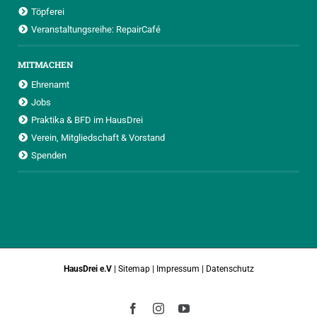
Töpferei
Veranstaltungsreihe: RepairCafé
MITMACHEN
Ehrenamt
Jobs
Praktika & BFD im HausDrei
Verein, Mitgliedschaft & Vorstand
Spenden
HausDrei e.V
|
Sitemap
|
Impressum
|
Datenschutz
Facebook
Instagram
YouTube