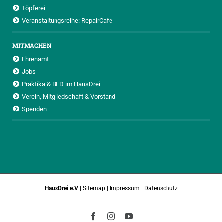
Töpferei
Veranstaltungsreihe: RepairCafé
MITMACHEN
Ehrenamt
Jobs
Praktika & BFD im HausDrei
Verein, Mitgliedschaft & Vorstand
Spenden
HausDrei e.V
|
Sitemap
|
Impressum
|
Datenschutz
Facebook
Instagram
YouTube