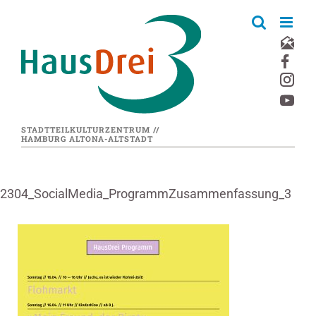
Zum
Inhalt
springen
STADTTEILKULTURZENTRUM //
HAMBURG ALTONA-ALTSTADT
2304_SocialMedia_ProgrammZusammenfassung_3