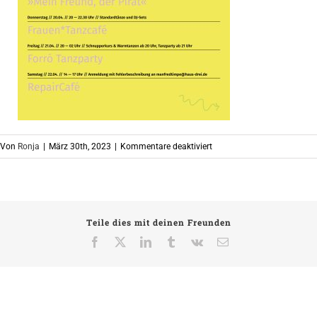
für
Von
Ronja
|
März 30th, 2023
|
Kommentare deaktiviert
2304_SocialMedia_Progr
Teile dies mit deinen Freunden
Facebook
X
LinkedIn
Tumblr
Vk
E-
Mail