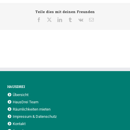
Altonale
Teile dies mit deinen Freunden
2020
Facebook
X
LinkedIn
Tumblr
Vk
E-
Mail
HAUSDREI
Übersicht
HausDrei Team
Räumlichkeiten mieten
Impressum & Datenschutz
Kontakt