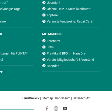
rtreff
Übersicht
nd Jungs*Tage
Offene Holz- & Metallwerkstatt
Töpferei
nline
Veranstaltungsreihe: RepairCafé
UR
MITMACHEN
Ehrenamt
Jobs
ltungen für FLINTA*
Praktika & BFD im HausDrei
al
Verein, Mitgliedschaft & Vorstand
Spenden
FT
HausDrei e.V
|
Sitemap
|
Impressum
|
Datenschutz
Facebook
Instagram
YouTube