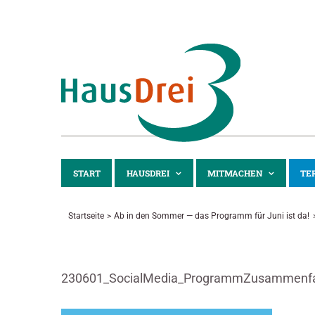
Zum
Inhalt
springen
START
HAUSDREI
MITMACHEN
TE
Startseite
Ab in den Sommer — das Programm für Juni ist da!
230601_SocialMedia_ProgrammZusammenf