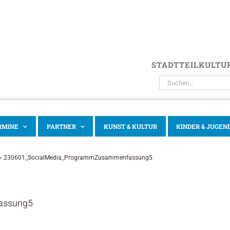
STADTTEILKULTU
SUCHE
NACH:
RMINE
PARTNER
KUNST & KULTUR
KINDER & JUGEN
230601_SocialMedia_ProgrammZusammenfassung5
assung5