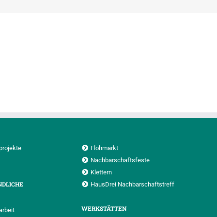
projekte
Flohmarkt
Nachbarschaftsfeste
Klettern
NDLICHE
HausDrei Nachbarschaftstreff
WERKSTÄTTEN
rbeit