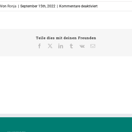
für
Von
Ronja
|
September 15th, 2022
|
Kommentare deaktiviert
220908_H3_FB-
Header_September
Teile dies mit deinen Freunden
Facebook
X
LinkedIn
Tumblr
Vk
E-
Mail