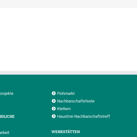
projekte
Flohmarkt
Nachbarschaftsfeste
Klettern
NDLICHE
HausDrei Nachbarschaftstreff
WERKSTÄTTEN
rbeit