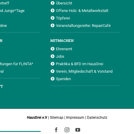
rtreff
Übersicht
nd Jungs*Tage
Offene Holz- & Metallwerkstatt
Töpferei
nline
Veranstaltungsreihe: RepairCafé
UR
MITMACHEN
Ehrenamt
Jobs
ltungen für FLINTA*
Praktika & BFD im HausDrei
al
Verein, Mitgliedschaft & Vorstand
Spenden
FT
HausDrei e.V
|
Sitemap
|
Impressum
|
Datenschutz
Facebook
Instagram
YouTube