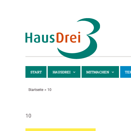
Zum
Inhalt
springen
START
HAUSDREI
MITMACHEN
TE
Startseite
10
10