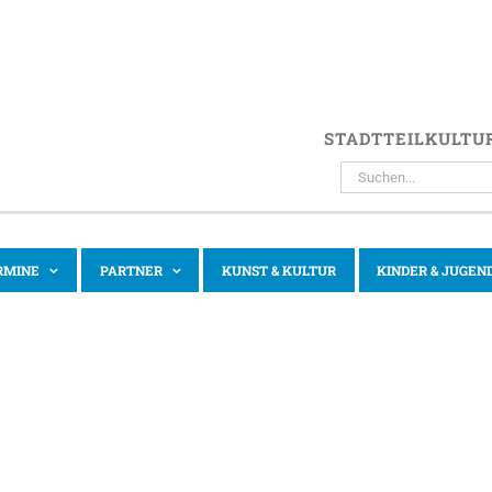
STADTTEILKULTU
SUCHE
NACH:
RMINE
PARTNER
KUNST & KULTUR
KINDER & JUGEN