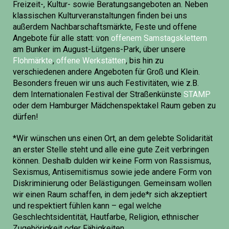
Freizeit-, Kultur- sowie Beratungsangeboten an. Neben
klassischen Kulturveranstaltungen finden bei uns
außerdem Nachbarschaftsmärkte, Feste und offene
Angebote für alle statt: von
offenem Samstagsklettern
am Bunker im August-Lütgens-Park, über unsere
Flohmärkte
,
offene Werkstätten
, bis hin zu
verschiedenen andere Angeboten für Groß und Klein.
Besonders freuen wir uns auch Festivitäten, wie z.B.
dem Internationalen Festival der Straßenkünste
STAMP
oder dem Hamburger Mädchenspektakel Raum geben zu
dürfen!
*Wir wünschen uns einen Ort, an dem gelebte Solidarität
an erster Stelle steht und alle eine gute Zeit verbringen
können. Deshalb dulden wir keine Form von Rassismus,
Sexismus, Antisemitismus sowie jede andere Form von
Diskriminierung oder Belästigungen. Gemeinsam wollen
wir einen Raum schaffen, in dem jede*r sich akzeptiert
und respektiert fühlen kann – egal welche
Geschlechtsidentität, Hautfarbe, Religion, ethnischer
Zugehörigkeit oder Fähigkeiten.